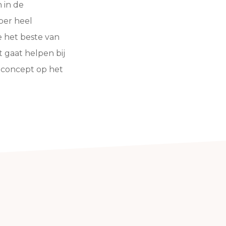
 in de
per heel
e het beste van
 gaat helpen bij
alconcept op het