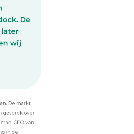
n
dock. De
later
en wij
en. De markt
n gesprek over
elman, CEO van
ng in de