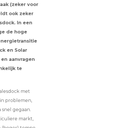
raak (zeker voor
eldt ook zeker
sdock. In een
ege de hoge
nergietransitie
ck en Solar
 en aanvragen
kelijk te
Salesdock met
 in problemen,
a snel gegaan.
iculiere markt,
en (hoger) tempo