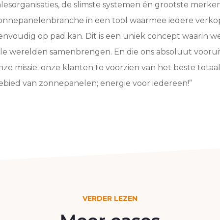
alesorganisaties, de slimste systemen én grootste merken
onnepanelenbranche in een tool waarmee iedere verko
envoudig op pad kan. Dit is een uniek concept waarin w
lle werelden samenbrengen. En die ons absoluut vooruit
nze missie: onze klanten te voorzien van het beste tota
ebied van zonnepanelen; energie voor iedereen!”
VERDER LEZEN