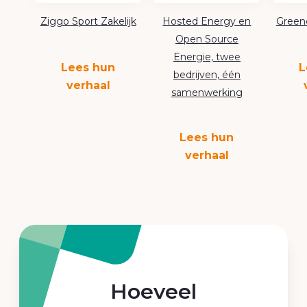
Ziggo Sport Zakelijk
Hosted Energy en
Greenc
Open Source
Energie, twee
Lees hun
L
bedrijven, één
verhaal
samenwerking
Lees hun
verhaal
Hoeveel