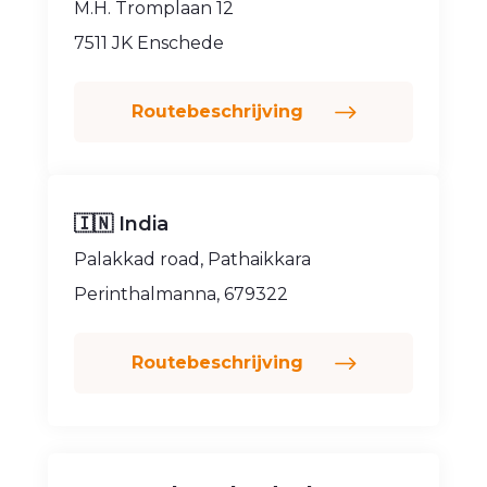
M.H. Tromplaan 12
7511 JK Enschede
Routebeschrijving
🇮🇳 India
Palakkad road, Pathaikkara
Perinthalmanna, 679322
Routebeschrijving