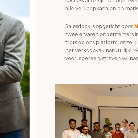
succesvol te zijn. Dit doen w
alle verkoopkanalen en markte
Salesdock is opgericht door
N
twee ervaren ondernemers in s
trots op ons platform, onze
het verkoopvak natuurlijk! M
voor iedereen, streven wij na