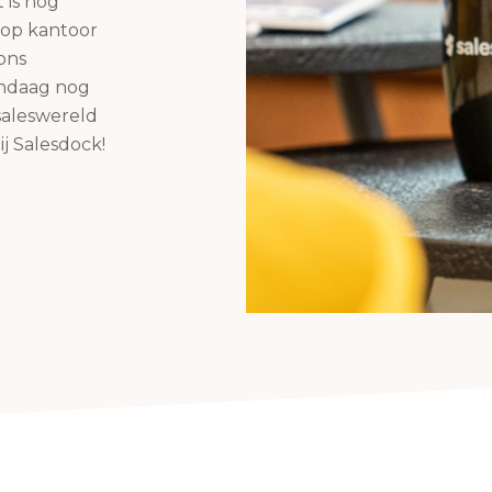
 is nog
 op kantoor
ons
andaag nog
saleswereld
ij Salesdock!