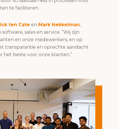
e door schaalbaarheid in processen voor
n te faciliteren.
ick ten Cate
en
Mark Hekkelman
,
oftware, sales en service. “Wij zijn
 klanten en onze medewerkers, en op
et transparantie en oprechte aandacht
ar het beste voor onze klanten.”